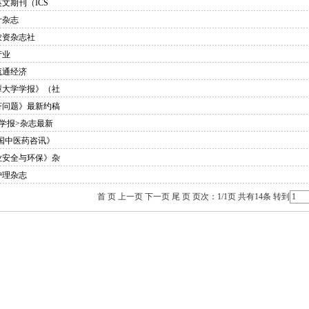
文期刊（ICS
计杂志
农资杂志社
产业
流通经济
潭大学学报》（社
济问题》最新约稿
学报>杂志最新
中国中医药咨讯》
业安全与环保》杂
护理杂志
首 页 上一页 下一页 尾 页 页次：1/1页 共有14条 转到