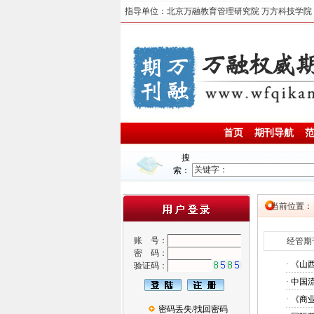
指导单位：北京万融教育管理研究院 万方科技学院
首页
期刊导航
搜
索：
当前位置
账 号：
经管期
密 码：
·
《山
验证码：
·
中国
·
《商
密码丢失/找回密码