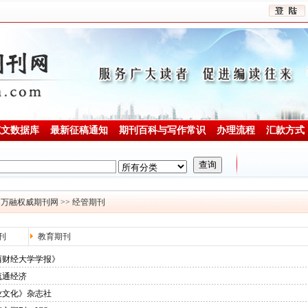
范文数据库
最新征稿通知
期刊百科与写作常识
办理流程
汇款方式
：
万融权威期刊网
>>
经管期刊
刊
教育期刊
西财经大学学报》
流通经济
业文化》杂志社