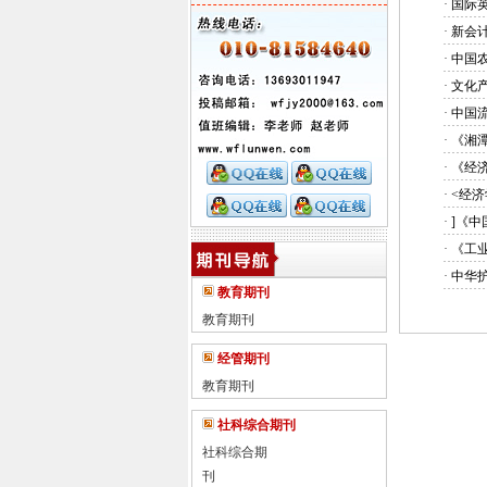
·
国际英
·
新会
·
中国
·
文化
·
中国
·
《湘
·
《经
·
<经济
·
]《
·
《工
·
中华
教育期刊
教育期刊
经管期刊
教育期刊
社科综合期刊
社科综合期
刊