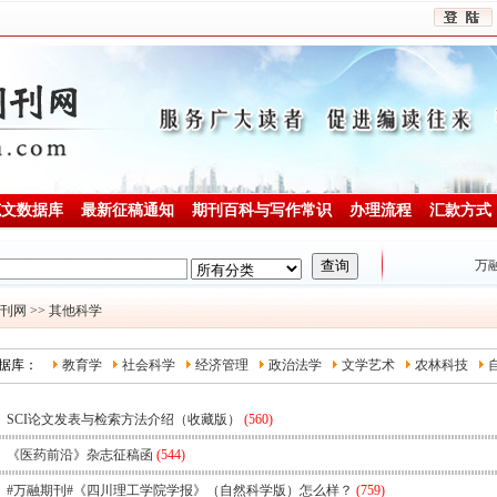
范文数据库
最新征稿通知
期刊百科与写作常识
办理流程
汇款方式
万融论
刊网
>>
其他科学
据库：
教育学
社会科学
经济管理
政治法学
文学艺术
农林科技
SCI论文发表与检索方法介绍（收藏版）
(560)
《医药前沿》杂志征稿函
(544)
#万融期刊#《四川理工学院学报》（自然科学版）怎么样？
(759)