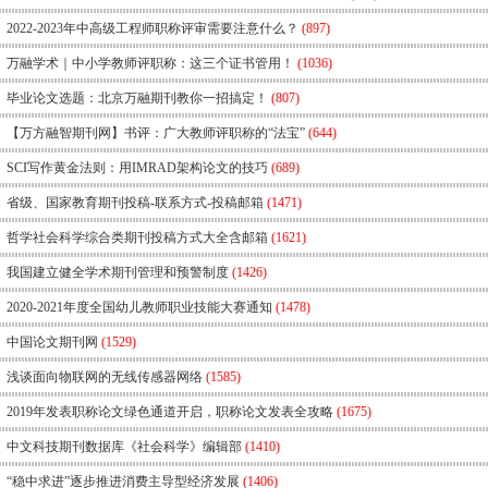
2022-2023年中高级工程师职称评审需要注意什么？
(897)
万融学术｜中小学教师评职称：这三个证书管用！
(1036)
毕业论文选题：北京万融期刊教你一招搞定！
(807)
【万方融智期刊网】书评：广大教师评职称的“法宝”
(644)
SCI写作黄金法则：用IMRAD架构论文的技巧
(689)
省级、国家教育期刊投稿-联系方式-投稿邮箱
(1471)
哲学社会科学综合类期刊投稿方式大全含邮箱
(1621)
我国建立健全学术期刊管理和预警制度
(1426)
2020-2021年度全国幼儿教师职业技能大赛通知
(1478)
中国论文期刊网
(1529)
浅谈面向物联网的无线传感器网络
(1585)
2019年发表职称论文绿色通道开启，职称论文发表全攻略
(1675)
中文科技期刊数据库《社会科学》编辑部
(1410)
“稳中求进”逐步推进消费主导型经济发展
(1406)