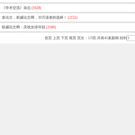
《学术交流》杂志
(1628)
发论文，权威论文网，30万读者的选择！
(2152)
权威论文网：庆祝女排夺冠
(2160)
首页 上页
下页
尾页
页次：1/3页 共有41条新闻 转到